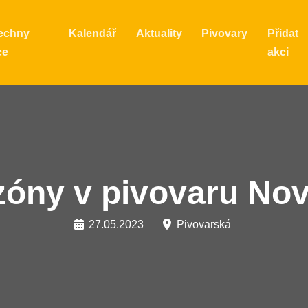
echny
Kalendář
Aktuality
Pivovary
Přidat
ce
akci
zóny v pivovaru No
27.05.2023
Pivovarská