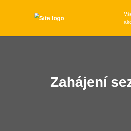
Vš
ak
Zahájení se