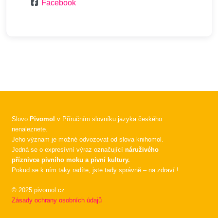
Facebook
Slovo
Pivomol
v Příručním slovníku jazyka českého
nenaleznete.
Jeho význam je možné odvozovat od slova knihomol.
Jedná se o expresívní výraz označující
náruživého
příznivce pivního moku a pivní kultury.
Pokud se k ním taky radíte, jste tady správně – na zdraví !
© 2025 pivomol.cz
Zásady ochrany osobních údajů