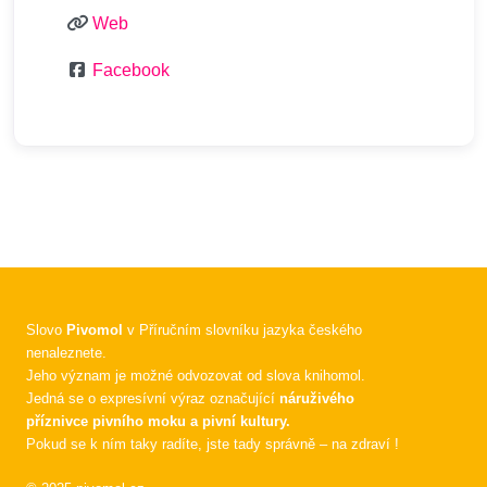
Web
Facebook
Slovo
Pivomol
v Příručním slovníku jazyka českého
nenaleznete.
Jeho význam je možné odvozovat od slova knihomol.
Jedná se o expresívní výraz označující
náruživého
příznivce pivního moku a pivní kultury.
Pokud se k ním taky radíte, jste tady správně – na zdraví !