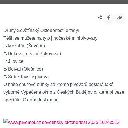
Druhý Ševětínský Oktoberfest je tady!
Těšit se můžete na tyto jihočeské minipivovary:
🍺Mezulán (Ševětín)
🍺Bukovar (Dolní Bukovsko)
🍺Jílovice
🍺Bejval (Olešnice)
🍺Soběslavský pivovar
O naše chuťové buňky se kromě pivovarů postará také
výborné Vypečené okno z Českých Budějovic, které přiveze
speciální Oktoberfest menu!