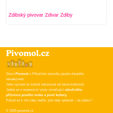
Zdibský pivovar Zdivar Zdiby
Slovo
Pivomol
v Příručním slovníku jazyka českého
nenaleznete.
Jeho význam je možné odvozovat od slova knihomol.
Jedná se o expresívní výraz označující
náruživého
příznivce pivního moku a pivní kultury.
Pokud se k ním taky radíte, jste tady správně – na zdraví !
© 2025 pivomol.cz