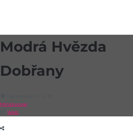
Modrá Hvězda
Dobřany
158 Náměstí T. G. M
Minipivovar
Web