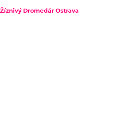
Žíznivý Dromedár Ostrava