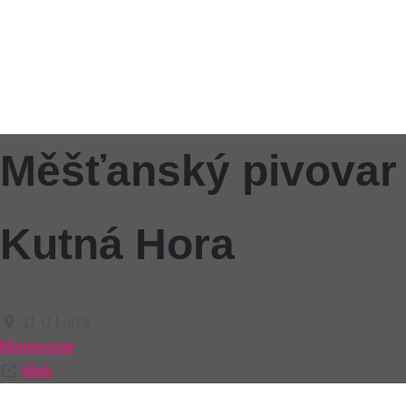
Měšťanský pivovar
Kutná Hora
11 U Lorce
Minipivovar
Web