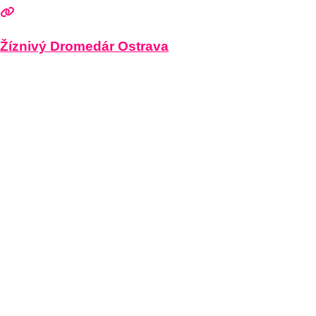
Žíznivý Dromedár Ostrava