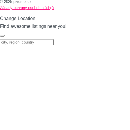
© 2025 pivomol.cz
Zásady ochrany osobních údajů
Change Location
Find awesome listings near you!
Change Location