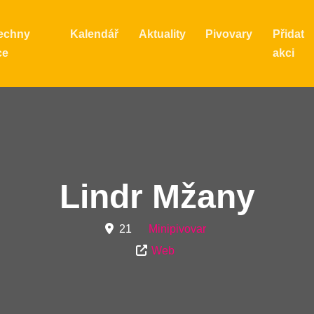
echny
Kalendář
Aktuality
Pivovary
Přidat
ce
akci
Lindr Mžany
21
Minipivovar
Web