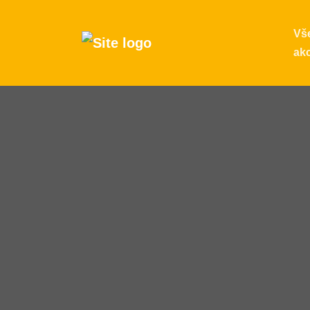
Vš
ak