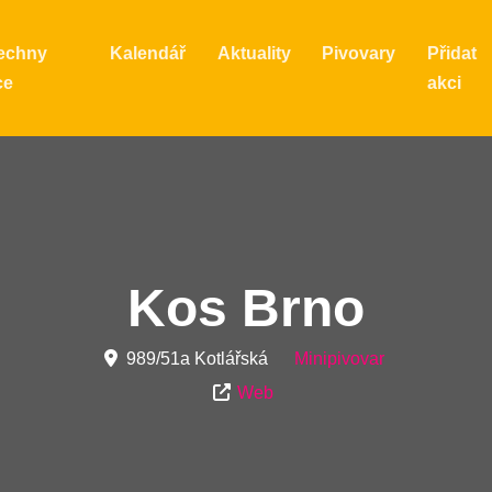
echny
Kalendář
Aktuality
Pivovary
Přidat
ce
akci
Kos Brno
989/51a Kotlářská
Minipivovar
Web