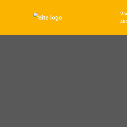
Vš
ak