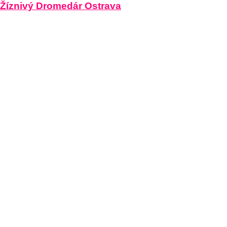
Žíznivý Dromedár Ostrava