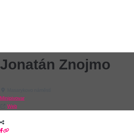
Jonatán Znojmo
Masarykovo náměstí
Minipivovar
Web