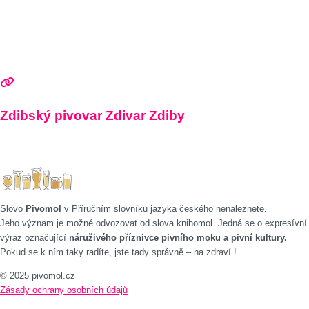
Zdibský pivovar Zdivar Zdiby
Slovo
Pivomol
v Příručním slovníku jazyka českého nenaleznete.
Jeho význam je možné odvozovat od slova knihomol. Jedná se o expresívní
výraz označující
náruživého příznivce pivního moku a pivní kultury.
Pokud se k ním taky radíte, jste tady správně – na zdraví !
© 2025 pivomol.cz
Zásady ochrany osobních údajů