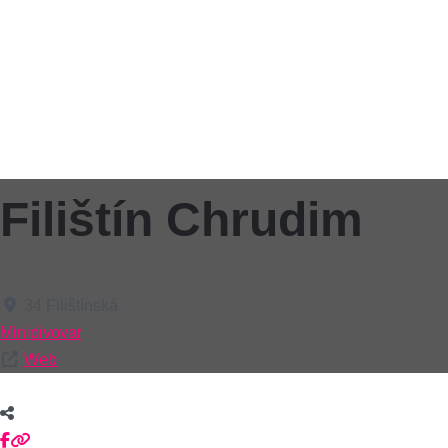
Filištín Chrudim
34 Filištínská
Minipivovar
Web