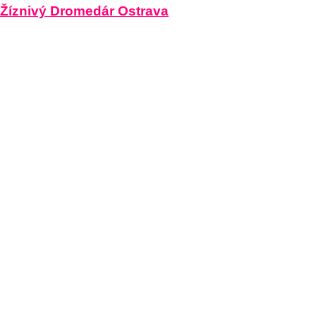
Žíznivý Dromedár Ostrava