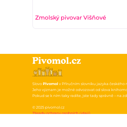
Zmolský pivovar Višňové
Slovo
Pivomol
v Příručním slovníku jazyka českého 
Jeho význam je možné odvozovat od slova knihomol.
Pokud se k ním taky radíte, jste tady správně – na zdr
© 2025 pivomol.cz
Zásady ochrany osobních údajů