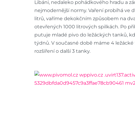
Libáni, nedaleko pohádkového hradu a zá
nejmodernější normy. Vaření probíhá ve
litrů, vaříme dekokčním způsobem na dva 
otevřených 1000 litrových spilkách. Po př
putuje mladé pivo do ležáckých tanků, kde
týdnů. V současné době máme 4 ležácké t
rozšíření o další 3 tanky.