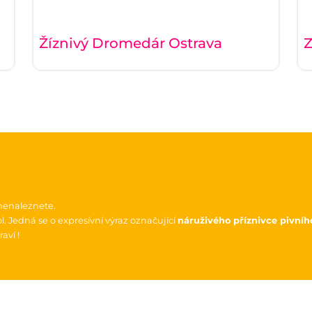
Žíznivý Dromedár Ostrava
Z
nenaleznete.
 Jedná se o expresívní výraz označující
náruživého příznivce pivníh
aví !