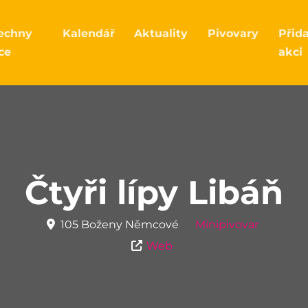
echny
Kalendář
Aktuality
Pivovary
Přid
ce
akci
Čtyři lípy Libáň
105 Boženy Němcové
Minipivovar
Web