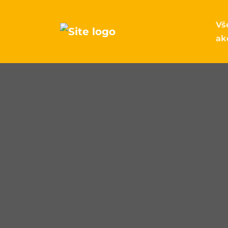
Vš
ak