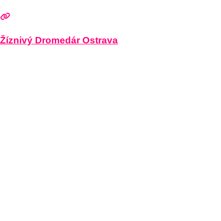
Žíznivý Dromedár Ostrava