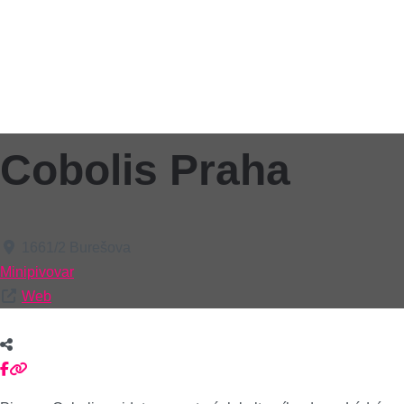
Cobolis Praha
1661/2 Burešova
Minipivovar
Web