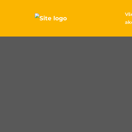
Vš
ak