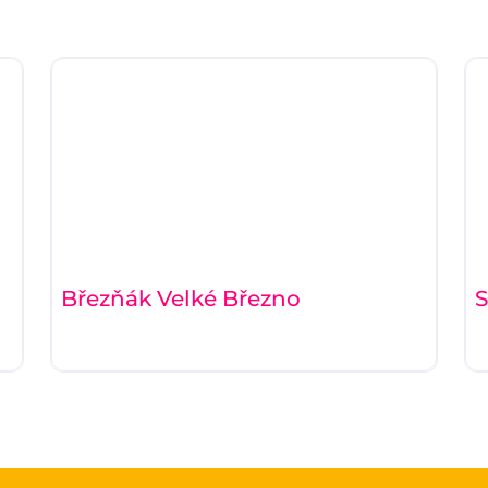
Březňák Velké Březno
S