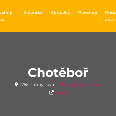
echny
Kalendář
Aktuality
Pivovary
Přid
ce
akci
Chotěboř
1755 Průmyslová
Průmyslový pivovar
Web