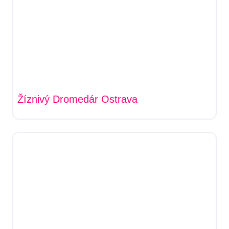
Žíznivý Dromedár Ostrava