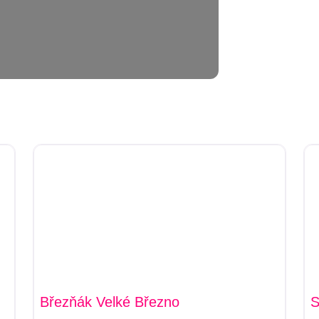
Březňák Velké Březno
S