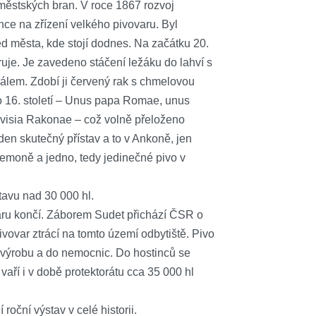
 městských bran. V roce 1867 rozvoj
ce na zřízení velkého pivovaru. Byl
d města, kde stojí dodnes. Na začátku 20.
ruje. Je zavedeno stáčení ležáku do lahví s
álem. Zdobí ji červený rak s chmelovou
do 16. století – Unus papa Romae, unus
evisia Rakonae – což volně přeloženo
den skutečný přístav a to v Ankoně, jen
emoně a jedno, tedy jedinečné pivo v
tavu nad 30 000 hl.
aru končí. Záborem Sudet přichází ČSR o
vovar ztrácí na tomto území odbytiště. Pivo
výrobu a do nemocnic. Do hostinců se
vaří i v době protektorátu cca 35 000 hl
roční výstav v celé historii.