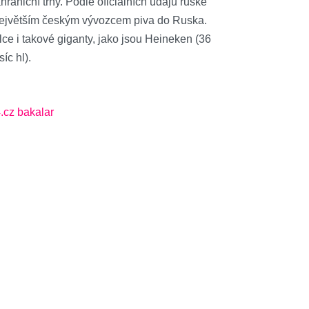
raniční trhy. Podle oficiálních údajů ruské
 největším českým vývozcem piva do Ruska.
lce i takové giganty, jako jsou Heineken (36
síc hl).