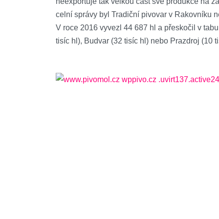
neexportuje tak velkou část své produkce na zah
celní správy byl Tradiční pivovar v Rakovníku
V roce 2016 vyvezl 44 687 hl a přeskočil v tabu
tisíc hl), Budvar (32 tisíc hl) nebo Prazdroj (10 ti