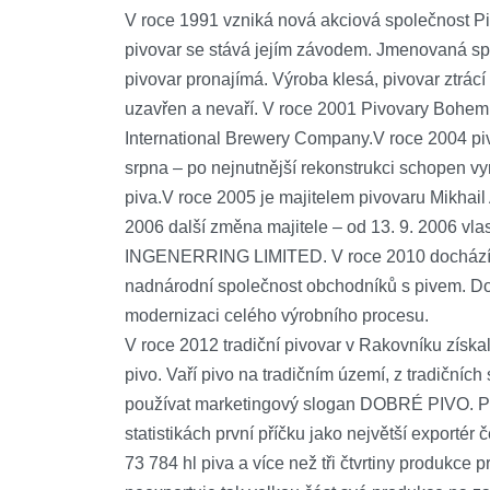
V roce 1991 vzniká nová akciová společnost P
pivovar se stává jejím závodem. Jmenovaná spo
pivovar pronajímá. Výroba klesá, pivovar ztrácí
uzavřen a nevaří. V roce 2001 Pivovary Bohemi
International Brewery Company.V roce 2004 pivo
srpna – po nejnutnější rekonstrukci schopen v
piva.V roce 2005 je majitelem pivovaru Mikhai
2006 další změna majitele – od 13. 9. 2006 v
INGENERRING LIMITED. V roce 2010 dochází k
nadnárodní společnost obchodníků s pivem. Doc
modernizaci celého výrobního procesu.
V roce 2012 tradiční pivovar v Rakovníku zís
pivo. Vaří pivo na tradičním území, z tradičních 
používat marketingový slogan DOBRÉ PIVO. Pi
statistikách první příčku jako největší exportér
73 784 hl piva a více než tři čtvrtiny produkce 