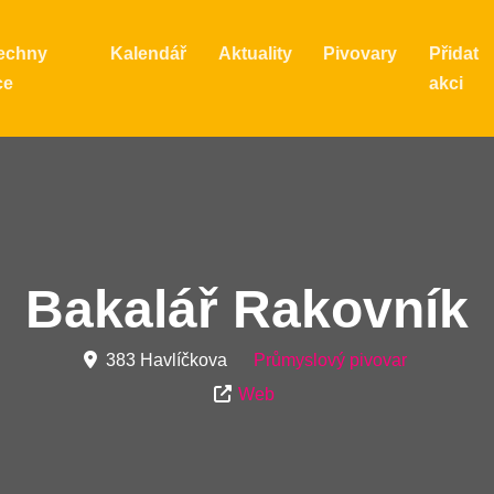
echny
Kalendář
Aktuality
Pivovary
Přidat
ce
akci
Bakalář Rakovník
383 Havlíčkova
Průmyslový pivovar
Web