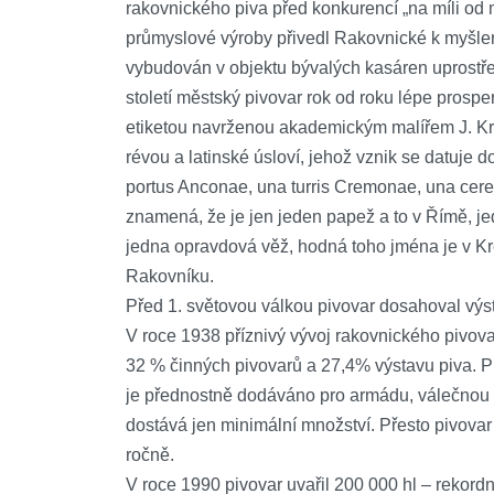
rakovnického piva před konkurencí „na míli od
průmyslové výroby přivedl Rakovnické k myšlen
vybudován v objektu bývalých kasáren uprostře
století městský pivovar rok od roku lépe prospe
etiketou navrženou akademickým malířem J. Kr
révou a latinské úsloví, jehož vznik se datuje 
portus Anconae, una turris Cremonae, una cer
znamená, že je jen jeden papež a to v Římě, je
jedna opravdová věž, hodná toho jména je v Kr
Rakovníku.
Před 1. světovou válkou pivovar dosahoval výs
V roce 1938 příznivý vývoj rakovnického pivov
32 % činných pivovarů a 27,4% výstavu piva. Pi
je přednostně dodáváno pro armádu, válečnou 
dostává jen minimální množství. Přesto pivovar 
ročně.
V roce 1990 pivovar uvařil 200 000 hl – rekordní 