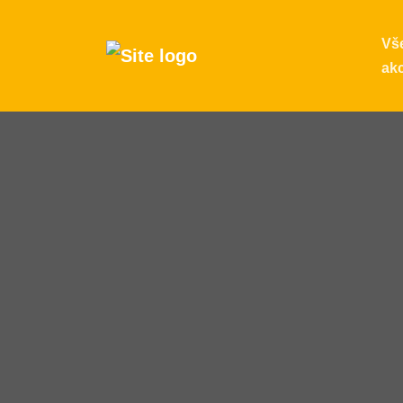
Vš
ak