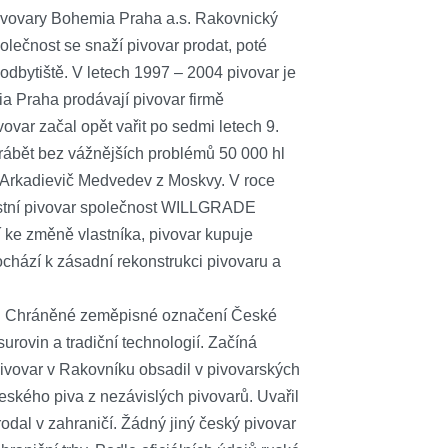
ivovary Bohemia Praha a.s. Rakovnický
lečnost se snaží pivovar prodat, poté
 odbytiště. V letech 1997 – 2004 pivovar je
a Praha prodávají pivovar firmě
var začal opět vařit po sedmi letech 9.
yrábět bez vážnějších problémů 50 000 hl
l Arkadievič Medvedev z Moskvy. V roce
lastní pivovar společnost WILLGRADE
e změně vlastníka, pivovar kupuje
hází k zásadní rekonstrukci pivovaru a
kal Chráněné zeměpisné označení České
surovin a tradiční technologií. Začíná
vovar v Rakovníku obsadil v pivovarských
 českého piva z nezávislých pivovarů. Uvařil
prodal v zahraničí. Žádný jiný český pivovar