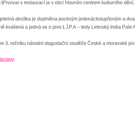
:-)Pivovar s restaurací je v obci hlavním centrem kulturního děn
ě pitelná desítka je doplněna poctivým jedenáctistupňovým a dva
ně kvašená a jedná se o pivo L.Í.P.A – tedy Letinský India Pale 
e ve 3. ročníku národní degustační soutěže České a moravské piv