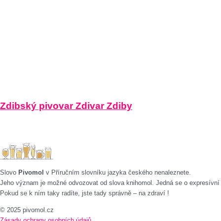
Zdibský pivovar Zdivar Zdiby
Slovo
Pivomol
v Příručním slovníku jazyka českého nenaleznete.
Jeho význam je možné odvozovat od slova knihomol. Jedná se o expresívní
Pokud se k ním taky radíte, jste tady správně – na zdraví !
© 2025 pivomol.cz
Zásady ochrany osobních údajů