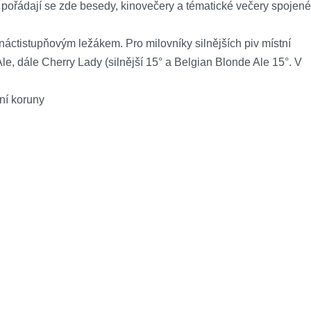
í, pořádají se zde besedy, kinovečery a tématické večery spojené
náctistupňovým ležákem. Pro milovníky silnějších piv místní
Ale, dále Cherry Lady (silnější 15° a Belgian Blonde Ale 15°. V
ní koruny