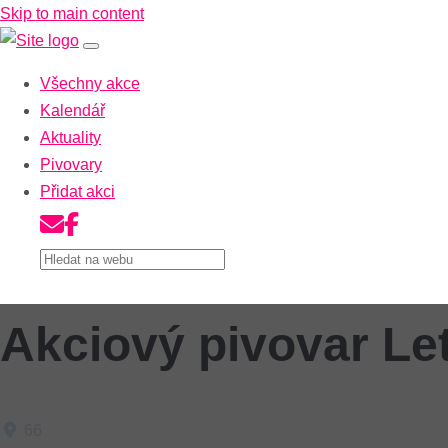
Skip to main content
Všechny akce
Kalendář
Aktuality
Pivovary
Přidat akci
Akciový pivovar Le
66