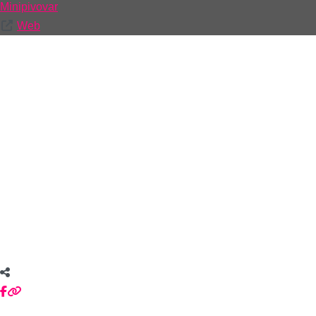
Minipivovar
Web