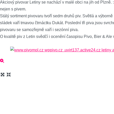
Akciový pivovar Letiny se nachází v malé obci na jih od Plzně. 
nejen s pivem.
Stálý sortiment pivovaru tvoří sedm druhů piv. Světlá a výborn
sládek vaří tmavou čtrnáctku Dukát. Poslední tři piva jsou svrch
pivovaru se samozřejmě vaří i sezónní piva.
O kvalitě piv z Letin svědčí i ocenění časopisu Pivo, Bier & Al