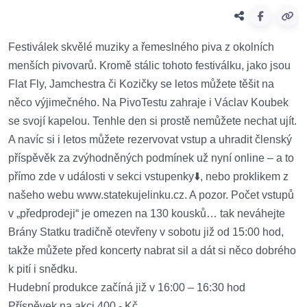
Festiválek skvělé muziky a řemeslného piva z okolních
menších pivovarů. Kromě stálic tohoto festiválku, jako jsou
Flat Fly, Jamchestra či Kozičky se letos můžete těšit na
něco výjimečného. Na PivoTestu zahraje i Václav Koubek
se svojí kapelou. Tenhle den si prostě nemůžete nechat ujít.
A navíc si i letos můžete rezervovat vstup a uhradit členský
příspěvěk za zvýhodněných podmínek už nyní online – a to
přímo zde v události v sekci vstupenky⬇️, nebo proklikem z
našeho webu www.statekujelinku.cz. A pozor. Počet vstupů
v „předprodeji“ je omezen na 130 kousků… tak neváhejte
Brány Statku tradičně otevřeny v sobotu již od 15:00 hod,
takže můžete před koncerty nabrat sil a dát si něco dobrého
k pití i snědku.
Hudební produkce začíná již v 16:00 – 16:30 hod
Příspěvek na akci 400,- Kč