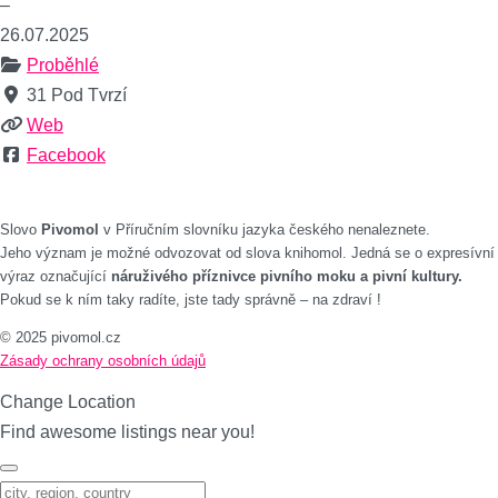
–
26.07.2025
Proběhlé
31 Pod Tvrzí
Web
Facebook
Slovo
Pivomol
v Příručním slovníku jazyka českého nenaleznete.
Jeho význam je možné odvozovat od slova knihomol. Jedná se o expresívní
výraz označující
náruživého příznivce pivního moku a pivní kultury.
Pokud se k ním taky radíte, jste tady správně – na zdraví !
© 2025 pivomol.cz
Zásady ochrany osobních údajů
Change Location
Find awesome listings near you!
Change Location