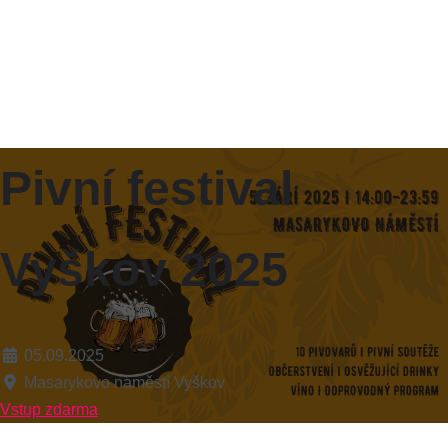
Pivní festival
Vyškov 2025
05.09.2025
Masarykovo náměstí Vyškov
Vstup zdarma