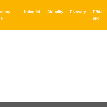
echny
Kalendář
Aktuality
Pivovary
Přidat
ce
akci