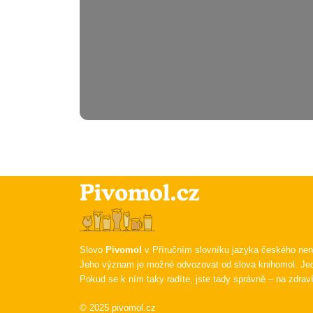
Slovo
Pivomol
v Příručním slovníku jazyka českého nen
Jeho význam je možné odvozovat od slova knihomol. Jed
Pokud se k ním taky radíte, jste tady správně – na zdraví
© 2025 pivomol.cz