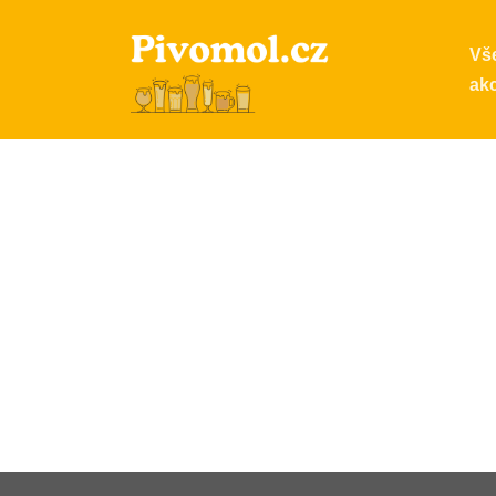
Vš
ak