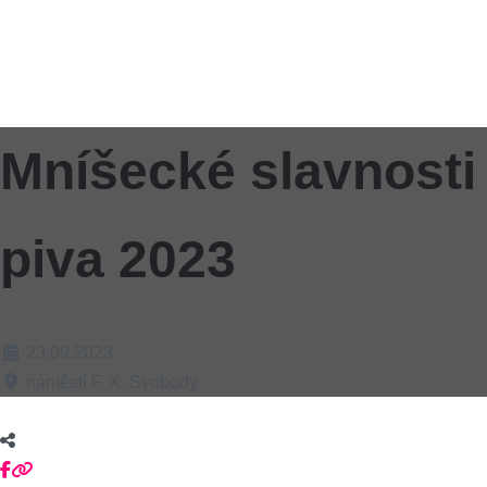
Mníšecké slavnosti
piva 2023
23.09.2023
náměstí F. X. Svobody