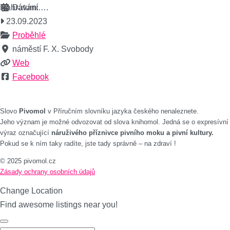
Nahrávání….
Datum:
23.09.2023
Proběhlé
náměstí F. X. Svobody
Web
Facebook
Slovo
Pivomol
v Příručním slovníku jazyka českého nenaleznete.
Jeho význam je možné odvozovat od slova knihomol. Jedná se o expresívní
výraz označující
náruživého příznivce pivního moku a pivní kultury.
Pokud se k ním taky radíte, jste tady správně – na zdraví !
© 2025 pivomol.cz
Zásady ochrany osobních údajů
Change Location
Find awesome listings near you!