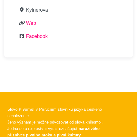
Kytnerova
Web
Facebook
Slovo
Pivomol
v Příručním slovníku jazyka českého
nenaleznete.
Jeho význam je možné odvozovat od slova knihomol.
Jedná se o expresívní výraz označující
náruživého
příznivce pivního moku a pivní kultury.