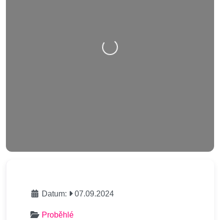
Nahrávání….
Datum:
07.09.2024
Proběhlé