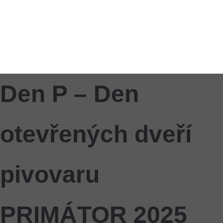
Den P – Den
otevřených dveří
pivovaru
PRIMÁTOR 2025