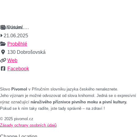
Nahrávání….
Datum:
21.06.2025
Proběhlé
130 Dobrošovská
Web
Facebook
Slovo
Pivomol
v Příručním slovníku jazyka českého nenaleznete.
Jeho význam je možné odvozovat od slova knihomol. Jedná se o expresívní
výraz označující
náruživého příznivce pivního moku a pivní kultury.
Pokud se k ním taky radíte, jste tady správně – na zdraví !
© 2025 pivomol.cz
Zásady ochrany osobních údajů
Change Location