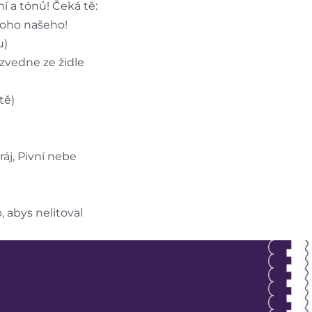
ní a tónů! Čeká tě:
toho našeho!
u)
 zvedne ze židle
tě)
ráj, Pivní nebe
, abys nelitoval