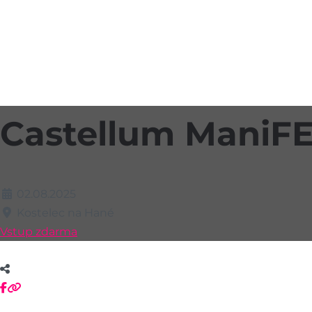
Castellum ManiFE
02.08.2025
Kostelec na Hané
Vstup zdarma