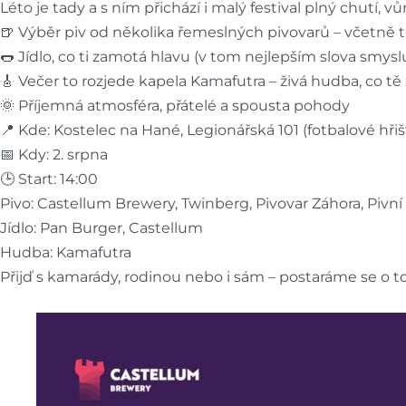
Léto je tady a s ním přichází i malý festival plný chutí, vů
🍺 Výběr piv od několika řemeslných pivovarů – včetně 
🌭 Jídlo, co ti zamotá hlavu (v tom nejlepším slova smysl
🎸 Večer to rozjede kapela Kamafutra – živá hudba, co tě
🌞 Příjemná atmosféra, přátelé a spousta pohody
📍 Kde: Kostelec na Hané, Legionářská 101 (fotbalové hřiš
📅 Kdy: 2. srpna
🕒 Start: 14:00
Pivo: Castellum Brewery, Twinberg, Pivovar Záhora, Pivní 
Jídlo: Pan Burger, Castellum
Hudba: Kamafutra
Přijď s kamarády, rodinou nebo i sám – postaráme se o to