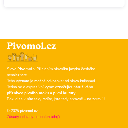
Slovo
Pivomol
v Příručním slovníku jazyka českého
nenaleznete.
Jeho význam je možné odvozovat od slova knihomol.
Jedná se o expresívní výraz označující
náruživého
příznivce pivního moku a pivní kultury.
Pokud se k ním taky radíte, jste tady správně – na zdraví !
© 2025 pivomol.cz
Zásady ochrany osobních údajů