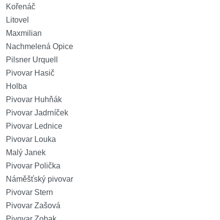
Kořenáč
Litovel
Maxmilian
Nachmelená Opice
Pilsner Urquell
Pivovar Hasič
Holba
Pivovar Huhňák
Pivovar Jadrníček
Pivovar Lednice
Pivovar Louka
Malý Janek
Pivovar Polička
Náměšťský pivovar
Pivovar Stern
Pivovar Zašová
Pivovar Zobak