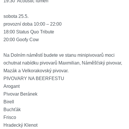
19:30 Acoustic lumen
sobota 25.5.
provozní doba 10:00 – 22:00
18:00 Status Quo Tribute
20:00 Goofy Cow
Na Dolním náměstí budete ve stanu minipivovarů moci
ochutnat nabídku pivovarů Maxmilian, Náměšťský pivovar,
Mazák a Velkorakovský pivovar.
PIVOVARY NA BEERFESTU
Arogant
Pivovar Beránek
Birell
Buchťák
Frisco
Hradecký Klenot