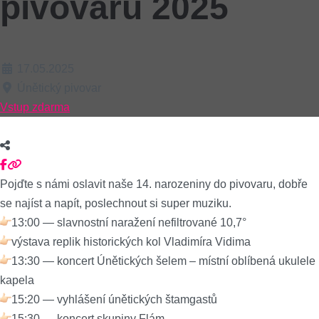
pivovaru 2025
17.05.2025
Únětický pivovar
Vstup zdarma
Pojďte s námi oslavit naše 14. narozeniny do pivovaru, dobře
se najíst a napít, poslechnout si super muziku.
13:00 — slavnostní naražení nefiltrované 10,7°
výstava replik historických kol Vladimíra Vidima
13:30 — koncert Únětických šelem – místní oblíbená ukulele
kapela
15:20 — vyhlášení únětických štamgastů
15:30 — koncert skupiny Flám