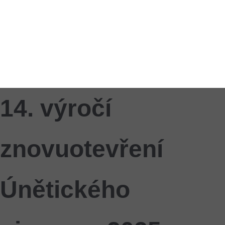
14. výročí
znovuotevření
Únětického