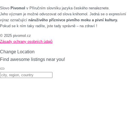
Slovo
Pivomol
v Příručním slovníku jazyka českého nenaleznete.
Jeho význam je možné odvozovat od slova knihomol. Jedná se o expresívní
výraz označující
náruživého příznivce pivního moku a pivní kultury.
Pokud se k ním taky radíte, jste tady správně – na zdraví !
© 2025 pivomol.cz
Zásady ochrany osobních údajů
Change Location
Find awesome listings near you!
Change Location