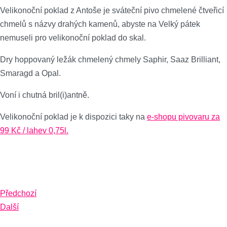
Velikonoční poklad z Antoše je sváteční pivo chmelené čtveřicí
chmelů s názvy drahých kamenů, abyste na Velký pátek
nemuseli pro velikonoční poklad do skal.
Dry hoppovaný ležák chmelený chmely Saphir, Saaz Brilliant,
Smaragd a Opal.
Voní i chutná bril(i)antně.
Velikonoční poklad je k dispozici taky na
e-shopu pivovaru za
99 Kč / lahev 0,75l.
Předchozí
Další