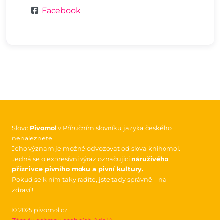
Facebook
Slovo
Pivomol
v Příručním slovníku jazyka českého
nenaleznete.
Jeho význam je možné odvozovat od slova knihomol.
Jedná se o expresívní výraz označující
náruživého
příznivce pivního moku a pivní kultury.
Pokud se k ním taky radíte, jste tady správně – na
zdraví !
© 2025 pivomol.cz