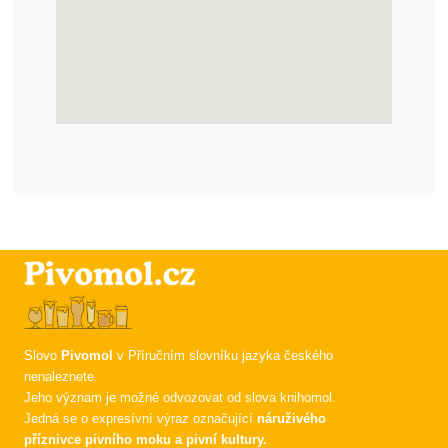
Slovo
Pivomol
v Příručním slovníku jazyka českého
nenaleznete.
Jeho význam je možné odvozovat od slova knihomol.
Jedná se o expresívní výraz označující
náruživého
příznivce pivního moku a pivní kultury.